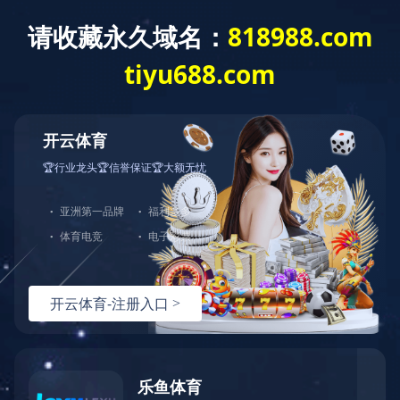
集团首页
首页
集团概况
星空网页版板块和旗下子公司介绍
体验今创产品
产业板块
动车
城轨
新闻中心
社会责任
客车
智能制造
加入我们
典型案例
合作伙伴
投资者关系
星空网页版板块和旗下子
公司介绍