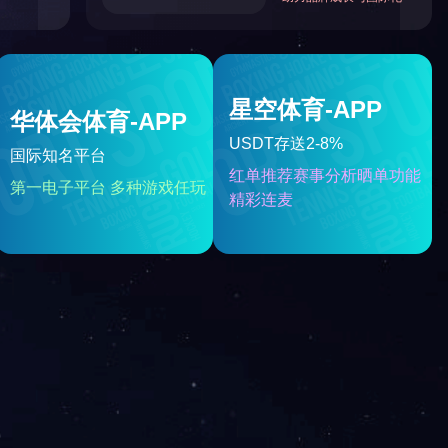
投资者关系
工会工作
信息披露
工会风采
股票信息
工会服务
）
共青团