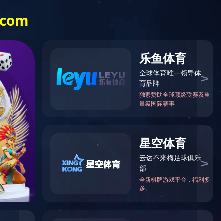
网站首页
星空（中国）
EN
首页