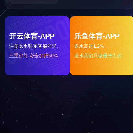
集团概况
产业板块
控股简介
星空网页版板块和旗
发展历程
介绍
荣誉资质
体验今创产品
发明专利
动车
VR体验
城轨
温室气体核查声明
客车
智能智造