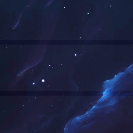
股票信息
投资者关系
*注：请务必准确填写信息，并保持通讯畅通，我们会尽快与您联系。